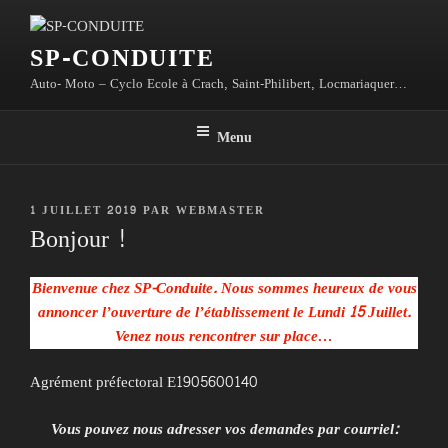
Aller
au
SP-CONDUITE
contenu
principal
Auto- Moto – Cyclo Ecole à Crach, Saint-Philibert, Locmariaquer…
Menu
PUBLIÉ
1 JUILLET 2019
PAR
WEBMASTER
Bonjour !
LE
Bienvenue chez SP-Conduite. Nous sommes heureux de vous
annoncer l’ouverture de l’établissement le Lundi 15 Juillet.
Venez nous rencontrer sur place…
Agrément préfectoral E1905600140
Vous pouvez nous adresser vos demandes par courriel: