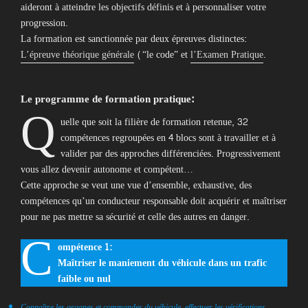
aideront à atteindre les objectifs définis et à personnaliser votre
progression.
La formation est sanctionnée par deux épreuves distinctes:
L’épreuve théorique générale
(“le code” et
l’Examen Pratique
.
Le programme de formation pratique:
Q
uelle que soit la filière de formation retenue, 32
compétences regroupées en 4 blocs sont à travailler et à
valider par des approches différenciées. Progressivement
vous allez devenir autonome et compétent…
Cette approche se veut une vue d’ensemble, exhaustive, des
compétences qu’un conducteur responsable doit acquérir et maîtriser
pour ne pas mettre sa sécurité et celle des autres en danger.
C
ompétence 1:
Maîtriser le maniement du véhicule dans un trafic
faible ou nul
Connaître les organes et commandes du véhicule, effectuer les vérifications