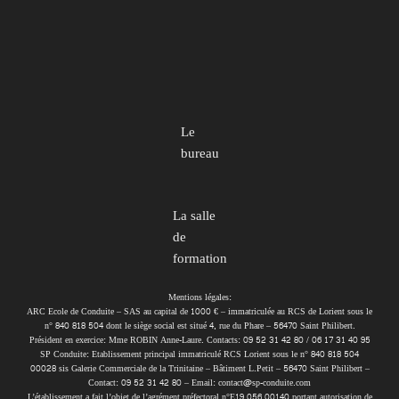
Le
bureau
La salle
de
formation
Mentions légales:
ARC Ecole de Conduite – SAS au capital de 1000 € – immatriculée au RCS de Lorient sous le
n° 840 818 504 dont le siège social est situé 4, rue du Phare – 56470 Saint Philibert.
Président en exercice: Mme ROBIN Anne-Laure. Contacts: 09 52 31 42 80 / 06 17 31 40 95
SP Conduite: Etablissement principal immatriculé RCS Lorient sous le n° 840 818 504
00028 sis Galerie Commerciale de la Trinitaine – Bâtiment L.Petit – 56470 Saint Philibert –
Contact: 09 52 31 42 80 – Email: contact@sp-conduite.com
L’établissement a fait l’objet de l’agrément préfectoral n°E19 056 00140 portant autorisation de