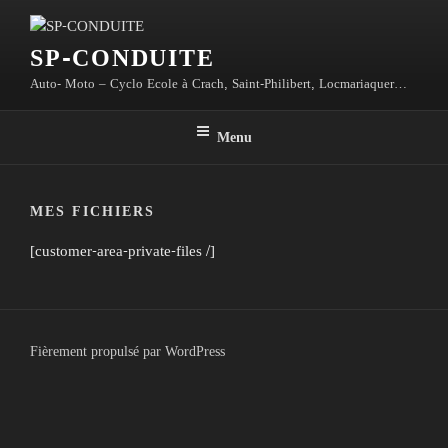
Aller
au
SP-CONDUITE
contenu
principal
Auto- Moto – Cyclo Ecole à Crach, Saint-Philibert, Locmariaquer…
Menu
MES FICHIERS
[customer-area-private-files /]
Fièrement propulsé par WordPress